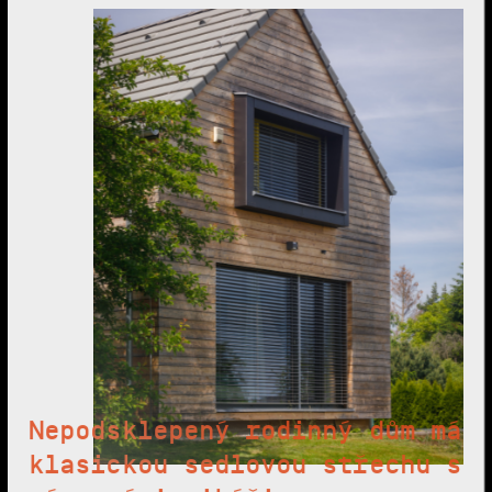
Nepodsklepený rodinný dům má
klasickou sedlovou střechu s