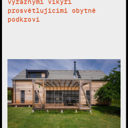
výraznými vikýři
prosvětlujícími obytné
podkroví