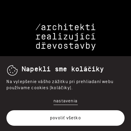
Napekli sme koláčiky
PRO INVESTORY
Přejít na web B2B
a B2G
Na vylepšenie vášho zážitku pri prehliadaní webu
používame cookies (koláčiky).
N 50°07'30" E 14°27'21"
nastavenia
Praha
povoliť všetko
N 48°08'53" E 17°06'24"