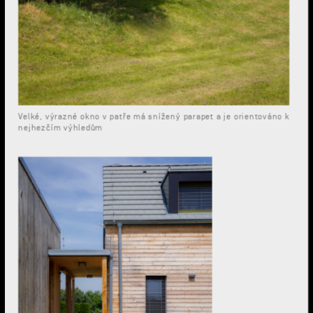
Velké, výrazné okno v patře má snížený parapet a je orientováno k
nejhezčím výhledům