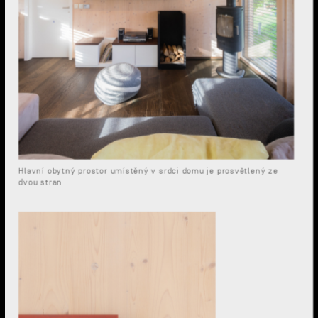
Hlavní obytný prostor umístěný v srdci domu je prosvětlený ze
dvou stran