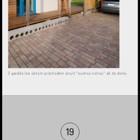
Z garáže lze úzkým průchodem projít "suchou nohou" až do domu
19