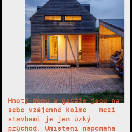
Hmoty domu a garáže jsou na
sebe vzájemně kolmé - mezi
stavbami je jen úzký
průchod. Umístění napomáhá