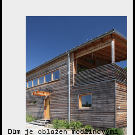
Dům je obložen modřínovými