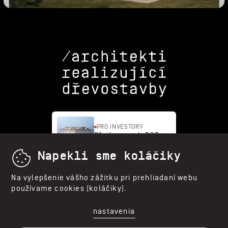
PRO INVESTORY
Přejít na web B2B
a B2G
Napekli sme koláčiky
Na vylepšenie vášho zážitku pri prehliadaní webu
N 50°07'30" E 14°27'21"
používame cookies (koláčiky).
Praha
nastavenia