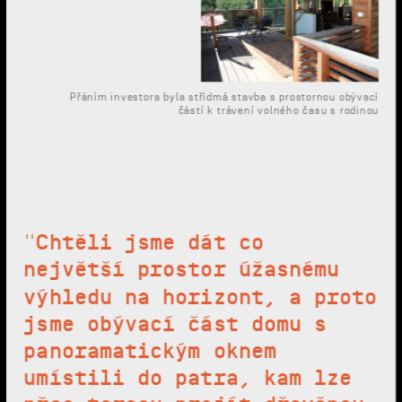
Přáním investora byla střídmá stavba s prostornou obývací
částí k trávení volného času s rodinou
"Chtěli jsme dát co
největší prostor úžasnému
výhledu na horizont, a proto
jsme obývací část domu s
panoramatickým oknem
umístili do patra, kam lze