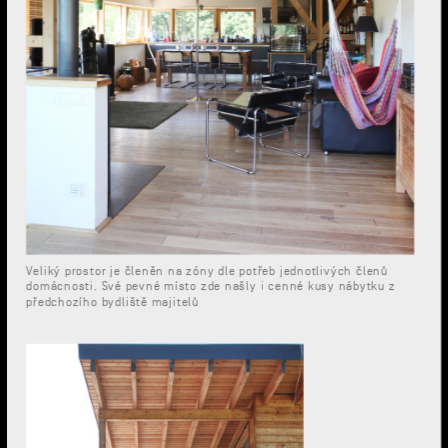
Veliký prostor je členěn na zóny dle potřeb jednotlivých členů
domácnosti. Své pevné místo zde našly i cenné kusy nábytku z
předchozího bydliště majitelů