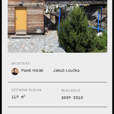
ARCHITEKTI
Pavel Horák
Jakub Loučka
ÚŽITKOVÁ PLOCHA
REALIZÁCIE
2
119 m
2009/2010